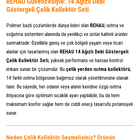
REHAU Güvencesiyle: 14 Ağızlı Debi
Göstergeli Çelik Kollektör Seti
Polimer bazlı çözümlerde dünya lideri olan
REHAU
, ısıtma ve
soğutma sistemleri alanında da yenilikçi ve üstün kaliteli ürünler
sunmaktadır. Özellikle geniş ve çok bölgeli yaşam veya ticari
alanlar için tasarlanmış olan
REHAU 14 Ağızlı Debi Göstergeli
Çelik Kollektör Seti
, yüksek performans ve hassas kontrol
imkanı sunan bir çözümdür. Bu
çelik yerden ısıtma kollektörü
,
14 farklı ısıtma bölgesinin bağımsız olarak yönetilmesine olanak
tanır. Bu sayede, her odanın veya alanın kendine özgü ısıtma
ihtiyacına göre optimum sıcaklık ayarı yapılabilir, bu da hem
maksimum konfor sağlar hem de ciddi enerji tasarrufu potansiyeli
sunar.
Neden Çelik Kollektör Seçmelisiniz? Ürünün