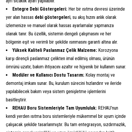
ayrı sıcaklık ayarı yapılabilir.
Entegre Debi Göstergeleri:
Her bir ısıtma devresi üzerinde
yer alan hassas
debi göstergeleri
, su akış hızını anlık olarak
izlemenize ve manuel olarak hassas ayarlamalar yapmanıza
olanak tanır. Bu özellik, sistemin dengeli çalışmasını ve her
bölgenin eşit ve verimli bir şekilde ısınmasını garanti altına alır.
Yüksek Kaliteli Paslanmaz Çelik Malzeme:
Korozyona
karşı dirençli paslanmaz çelikten imal edilmiş olması, ürünün
ömrünü uzatır, bakım ihtiyacını azaltır ve hijyenik bir kullanım sunar.
Modüler ve Kullanıcı Dostu Tasarım:
Kolay montaj ve
demontaj imkanı sunar. Bu, kurulum sürecini hızlandırır ve ileride
yapılabilecek bakım veya sistem genişletme işlemlerini
basitleştirir.
REHAU Boru Sistemleriyle Tam Uyumluluk:
REHAU’nun
kendi yerden ısıtma boru sistemleriyle mükemmel bir uyum içinde
çalışacak şekilde tasarlanmıştır. Bu tam entegrasyon, sızdırmazlık,