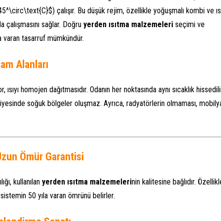
45^\circ\text{C}$
) çalışır. Bu düşük rejim, özellikle yoğuşmalı kombi ve ıs
da çalışmasını sağlar. Doğru
yerden ısıtma malzemeleri
seçimi ve
’a varan tasarruf mümkündür.
am Alanları
, ısıyı homojen dağıtmasıdır. Odanın her noktasında aynı sıcaklık hissedili
iyesinde soğuk bölgeler oluşmaz. Ayrıca, radyatörlerin olmaması, mobily
 Uzun Ömür Garantisi
ığı, kullanılan
yerden ısıtma malzemeleri
nin kalitesine bağlıdır. Özellikl
 sistemin 50 yıla varan ömrünü belirler.