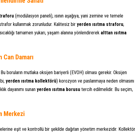
önlendirme Sanatı
traforu
(modülasyon paneli), ısının aşağıya, yani zemine ve temele
strafor kullanmak zorunludur. Kalitesiz bir
yerden ısıtma straforu
,
, sıcaklığı tamamen yukarı, yaşam alanına yönlendirerek
alttan ısıtma
in Can Damarı
. Bu boruların mutlaka oksijen bariyerli (EVOH) olması gerekir. Oksijen
mbi,
yerden ısıtma kollektörü
) korozyon ve paslanmaya neden olmasını
aklık dayanımı sunan
yerden ısıtma borusu
tercih edilmelidir. Bu seçim,
ım Merkezi
lerine eşit ve kontrollü bir şekilde dağıtan yönetim merkezidir. Kollektör