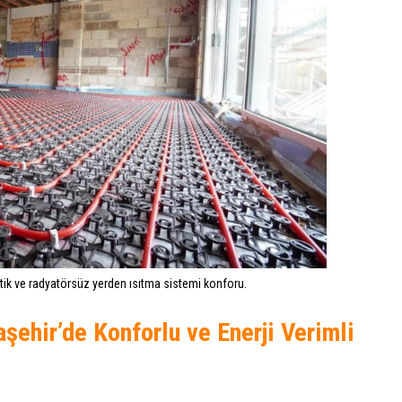
tik ve radyatörsüz yerden ısıtma sistemi konforu.
şehir’de Konforlu ve Enerji Verimli