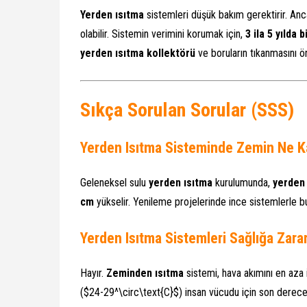
Yerden ısıtma
sistemleri düşük bakım gerektirir. Anca
olabilir. Sistemin verimini korumak için,
3 ila 5 yılda b
yerden ısıtma kollektörü
ve boruların tıkanmasını ö
Sıkça Sorulan Sorular (SSS)
Yerden Isıtma Sisteminde Zemin Ne K
Geleneksel sulu
yerden ısıtma
kurulumunda,
yerden 
cm
yükselir. Yenileme projelerinde ince sistemlerle 
Yerden Isıtma Sistemleri Sağlığa Zarar
Hayır.
Zeminden ısıtma
sistemi, hava akımını en aza in
(
$24-29^\circ\text{C}$
) insan vücudu için son derece