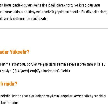
k boru içindeki suyun kalitesine bağlı olarak tortu ve kireç oluşumu
ir
uzman ekiplerce kimyasal temizlik yapılması önerilir. Bu düzenli bakım,
nleyerek sistemin ömrünü uzatır.
adar Yükselir?
ısıtma straforu
, borular ve şap dahil zemin seviyesi ortalama
8 ila 10
bu seviye
$3-4 \text{ cm}$
‘ye kadar düşürülebilir.
lı mıdır?
dirdiği için toz ve alerjenlerin yayılımını engeller. Ayrıca yüzey sıcaklığı
 konforludur.