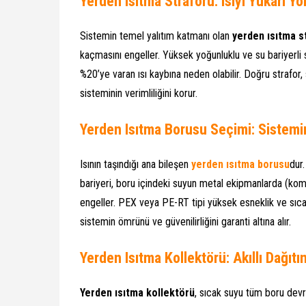
Yerden Isıtma Straforu: Isıyı Yukarı Y
Sistemin temel yalıtım katmanı olan
yerden ısıtma s
kaçmasını engeller. Yüksek yoğunluklu ve su bariyerli 
%20’ye varan ısı kaybına neden olabilir. Doğru strafor
sisteminin verimliliğini korur.
Yerden Isıtma Borusu Seçimi: Sistem
Isının taşındığı ana bileşen
yerden ısıtma borusu
dur
bariyeri, boru içindeki suyun metal ekipmanlarda (ko
engeller. PEX veya PE-RT tipi yüksek esneklik ve sıc
sistemin ömrünü ve güvenilirliğini garanti altına alır.
Yerden Isıtma Kollektörü: Akıllı Dağıt
Yerden ısıtma kollektörü
, sıcak suyu tüm boru devre