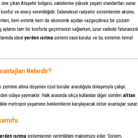
 öne çıkan Ataşehir bölgesi, sakinlerine yüksek yaşam standartları sunar.
konfor ve enerji verimliliğidir. Geleneksel radyatör sistemlerinin aksine,
mleri, hem estetik hem de ekonomik açıdan vazgeçilmez bir çözüm
kış aylarını tam bir konforla geçirmenizi sağlarken, uzun vadede faturanızd
tlarında ideal
yerden ısıtma
sistemi nasıl kurulur ve bu sistemin temel
vantajları Nelerdir?
n zeminin altına döşenen özel borular aracılığıyla dolaşımıyla çalışır.
den odaya yaymaktır. Halk arasında sıkça kullanılan diğer isimleri
alttan
likle metropol yaşamının beklentilerini karşılayacak üstün avantajlar sunar.
sarrufu
erden ısıtma
sistemlerinin verimliliğini maksimize eder. Sistem,