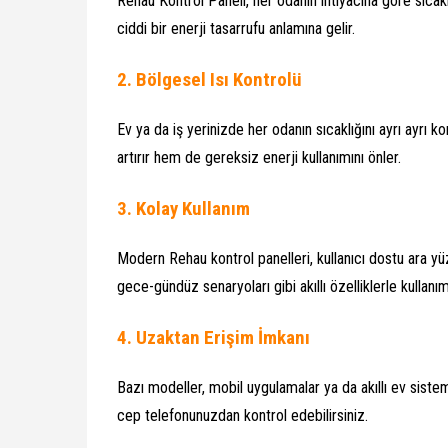
Rehau Kontrol Paneli, her odanın ihtiyacına göre sıcakl
ciddi bir enerji tasarrufu anlamına gelir.
2.
Bölgesel Isı Kontrolü
Ev ya da iş yerinizde her odanın sıcaklığını ayrı ayrı 
artırır hem de gereksiz enerji kullanımını önler.
3.
Kolay Kullanım
Modern Rehau kontrol panelleri, kullanıcı dostu ara y
gece-gündüz senaryoları gibi akıllı özelliklerle kullanım
4.
Uzaktan Erişim İmkanı
Bazı modeller, mobil uygulamalar ya da akıllı ev sistem
cep telefonunuzdan kontrol edebilirsiniz.