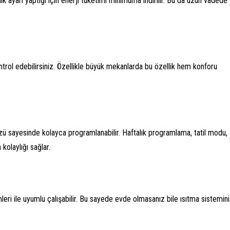
ık ayarı yaptığı için enerji tüketimi minimuma indirilir. Bu da uzun vadede
kontrol edebilirsiniz. Özellikle büyük mekanlarda bu özellik hem konforu
üzü sayesinde kolayca programlanabilir. Haftalık programlama, tatil modu,
 kolaylığı sağlar.
leri ile uyumlu çalışabilir. Bu sayede evde olmasanız bile ısıtma sistemini