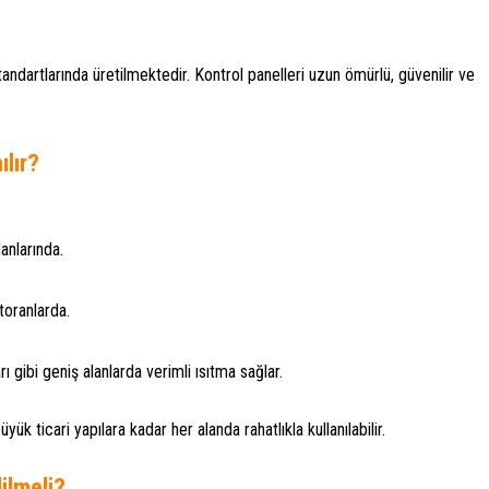
andartlarında üretilmektedir. Kontrol panelleri uzun ömürlü, güvenilir ve
ılır?
lanlarında.
storanlarda.
rı gibi geniş alanlarda verimli ısıtma sağlar.
k ticari yapılara kadar her alanda rahatlıkla kullanılabilir.
ilmeli?