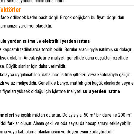
 toz sirkülasyonunu minimuma indirir.
Faktörler
 ifade edilecek kadar basit değil. Birçok değişken bu fiyatı doğrudan
şturmanıza yardımcı olacaktır.
ulu yerden ısıtma
ve
elektrikli yerden ısıtma
.
kapsamlı tadilatlarda tercih edilir. Borular aracılığıyla ısıtılmış su dolaşır.
sek olabilir. Ancak işletme maliyeti genellikle daha düşüktür, özellikle
a. Büyük alanlar için daha verimlidir.
ayca uygulanabilen, daha ince ısıtma şilteleri veya kablolarıyla çalışır.
lı ve az maliyetlidir. Genellikle banyo, mutfak gibi küçük alanlarda veya e
m fiyatları yüksek olduğu için işletme maliyeti
sulu yerden ısıtma
emeleri
ve işçilik miktarı da artar. Dolayısıyla, 50 m² bir daire ile 200 m²
ddi farklar oluşur. Alanın şekli ve oda sayısı da hesaplamayı etkileyebilir;
ma veya kablolama planlamasını ve döşemesini zorlaştırabilir.