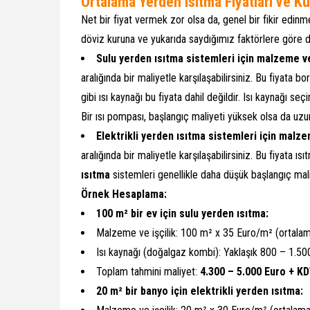
Ortalama Yerden Isıtma Fiyatları ve Ku
Net bir fiyat vermek zor olsa da, genel bir fikir edinmeni
döviz kuruna ve yukarıda saydığımız faktörlere göre de
Sulu yerden ısıtma sistemleri için malzeme ve 
aralığında bir maliyetle karşılaşabilirsiniz. Bu fiyata bo
gibi ısı kaynağı bu fiyata dahil değildir. Isı kaynağı se
Bir ısı pompası, başlangıç maliyeti yüksek olsa da uzu
Elektrikli yerden ısıtma sistemleri için malzem
aralığında bir maliyetle karşılaşabilirsiniz. Bu fiyata ıs
ısıtma
sistemleri genellikle daha düşük başlangıç mali
Örnek Hesaplama:
100 m² bir ev için sulu yerden ısıtma:
Malzeme ve işçilik: 100 m² x 35 Euro/m² (ortala
Isı kaynağı (doğalgaz kombi): Yaklaşık 800 – 1.5
Toplam tahmini maliyet:
4.300 – 5.000 Euro + K
20 m² bir banyo için elektrikli yerden ısıtma: