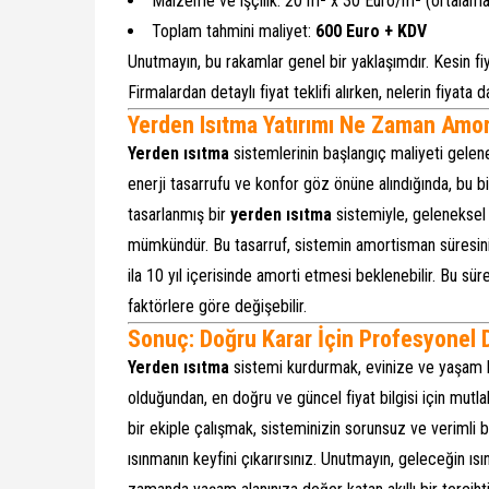
Malzeme ve işçilik: 20 m² x 30 Euro/m² (ortalam
Toplam tahmini maliyet:
600 Euro + KDV
Unutmayın, bu rakamlar genel bir yaklaşımdır. Kesin fi
Firmalardan detaylı fiyat teklifi alırken, nelerin fiyat
Yerden Isıtma Yatırımı Ne Zaman Amort
Yerden ısıtma
sistemlerinin başlangıç maliyeti gele
enerji tasarrufu ve konfor göz önüne alındığında, bu bir
tasarlanmış bir
yerden ısıtma
sistemiyle, geleneksel 
mümkündür. Bu tasarruf, sistemin amortisman süresini 
ila 10 yıl içerisinde amorti etmesi beklenebilir. Bu süre
faktörlere göre değişebilir.
Sonuç: Doğru Karar İçin Profesyonel 
Yerden ısıtma
sistemi kurdurmak, evinize ve yaşam kal
olduğundan, en doğru ve güncel fiyat bilgisi için mutla
bir ekiple çalışmak, sisteminizin sorunsuz ve verimli b
ısınmanın keyfini çıkarırsınız. Unutmayın, geleceğin ıs