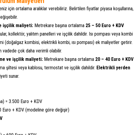
rulum Maliyetleri
z için ortalama aralıklar verebiliriz. Belirtilen fiyatlar piyasa koşullarına,
ğişebilir.
işçilik maliyeti:
Metrekare başına ortalama
25 – 50 Euro + KDV
rular, kollektör, yalıtım panelleri ve işçilik dahildir. Isı pompası veya kombi
çimi (doğalgaz kombisi, elektrikli kombi, ısı pompası) ek maliyetler getirir.
n vadede çok daha verimli olabilir.
e ve işçilik maliyeti:
Metrekare başına ortalama
20 – 40 Euro + KDV
ıtma şiltesi veya kablosu, termostat ve işçilik dahildir.
Elektrikli yerden
yeti sunar.
ma) = 3.500 Euro + KDV
00 Euro + KDV (modeline göre değişir)
DV