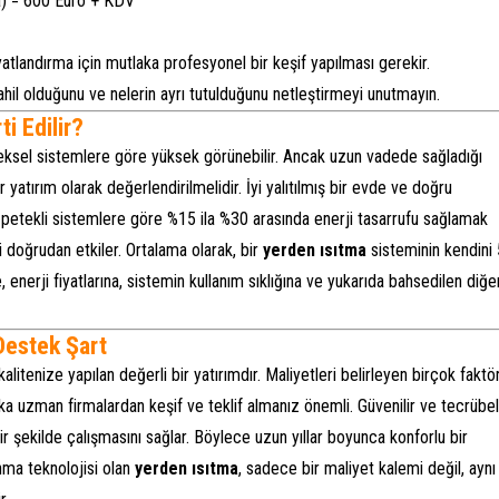
a) = 600 Euro + KDV
yatlandırma için mutlaka profesyonel bir keşif yapılması gerekir.
a dahil olduğunu ve nelerin ayrı tutulduğunu netleştirmeyi unutmayın.
i Edilir?
neksel sistemlere göre yüksek görünebilir. Ancak uzun vadede sağladığı
 yatırım olarak değerlendirilmelidir. İyi yalıtılmış bir evde ve doğru
petekli sistemlere göre %15 ila %30 arasında enerji tasarrufu sağlamak
doğrudan etkiler. Ortalama olarak, bir
yerden ısıtma
sisteminin kendini 
, enerji fiyatlarına, sistemin kullanım sıklığına ve yukarıda bahsedilen diğe
Destek Şart
itenize yapılan değerli bir yatırımdır. Maliyetleri belirleyen birçok faktö
ka uzman firmalardan keşif ve teklif almanız önemli. Güvenilir ve tecrübel
ir şekilde çalışmasını sağlar. Böylece uzun yıllar boyunca konforlu bir
ınma teknolojisi olan
yerden ısıtma
, sadece bir maliyet kalemi değil, aynı