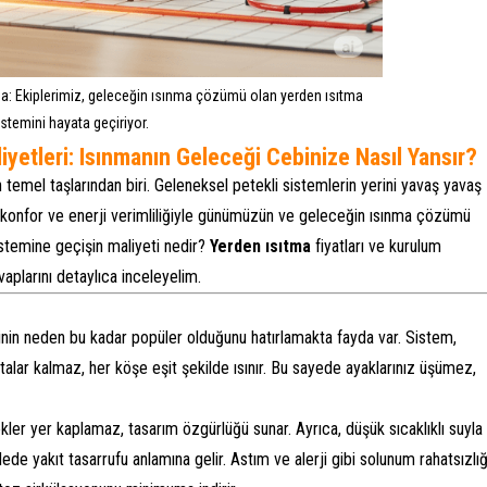
ma: Ekiplerimiz, geleceğin ısınma çözümü olan yerden ısıtma
istemini hayata geçiriyor.
iyetleri: Isınmanın Geleceği Cebinize Nasıl Yansır?
 temel taşlarından biri. Geleneksel petekli sistemlerin yerini yavaş yavaş
z konfor ve enerji verimliliğiyle günümüzün ve geleceğin ısınma çözümü
stemine geçişin maliyeti nedir?
Yerden ısıtma
fiyatları ve kurulum
evaplarını detaylıca inceleyelim.
nin neden bu kadar popüler olduğunu hatırlamakta fayda var. Sistem,
talar kalmaz, her köşe eşit şekilde ısınır. Bu sayede ayaklarınız üşümez,
kler yer kaplamaz, tasarım özgürlüğü sunar. Ayrıca, düşük sıcaklıklı suyla
adede yakıt tasarrufu anlamına gelir. Astım ve alerji gibi solunum rahatsızlığ