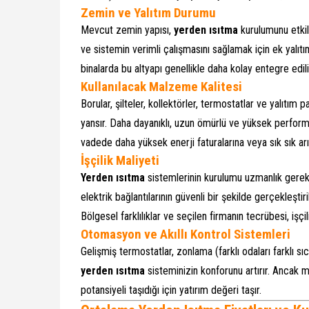
Zemin ve Yalıtım Durumu
Mevcut zemin yapısı,
yerden ısıtma
kurulumunu etkil
ve sistemin verimli çalışmasını sağlamak için ek yalıtı
binalarda bu altyapı genellikle daha kolay entegre edili
Kullanılacak Malzeme Kalitesi
Borular, şilteler, kollektörler, termostatlar ve yalıtım p
yansır. Daha dayanıklı, uzun ömürlü ve yüksek perform
vadede daha yüksek enerji faturalarına veya sık sık arız
İşçilik Maliyeti
Yerden ısıtma
sistemlerinin kurulumu uzmanlık gerekti
elektrik bağlantılarının güvenli bir şekilde gerçekleşti
Bölgesel farklılıklar ve seçilen firmanın tecrübesi, işçili
Otomasyon ve Akıllı Kontrol Sistemleri
Gelişmiş termostatlar, zonlama (farklı odaları farklı sı
yerden ısıtma
sisteminizin konforunu artırır. Ancak m
potansiyeli taşıdığı için yatırım değeri taşır.