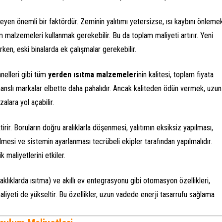
eyen önemli bir faktördür. Zeminin yalıtımı yetersizse, ısı kaybını önleme
m malzemeleri kullanmak gerekebilir. Bu da toplam maliyeti artırır. Yeni
rken, eski binalarda ek çalışmalar gerekebilir.
anelleri gibi tüm
yerden ısıtma malzemeleri
nin kalitesi, toplam fiyata
anslı markalar elbette daha pahalıdır. Ancak kaliteden ödün vermek, uzun
alara yol açabilir.
rir. Boruların doğru aralıklarla döşenmesi, yalıtımın eksiksiz yapılması,
rilmesi ve sistemin ayarlanması tecrübeli ekipler tarafından yapılmalıdır.
k maliyetlerini etkiler.
caklıklarda ısıtma) ve akıllı ev entegrasyonu gibi otomasyon özellikleri,
aliyeti de yükseltir. Bu özellikler, uzun vadede enerji tasarrufu sağlama