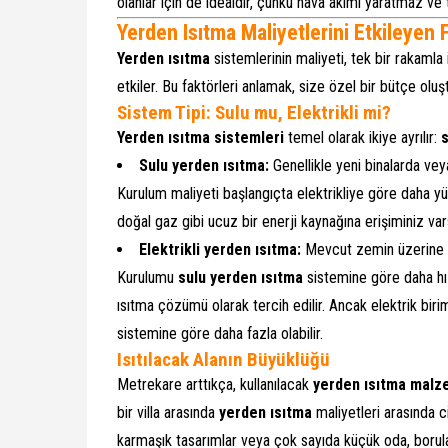
olanlar için de idealdir, çünkü hava akımı yaratmaz ve
Yerden Isıtma Maliyetlerini Etkileyen 
Yerden ısıtma
sistemlerinin maliyeti, tek bir rakamla
etkiler. Bu faktörleri anlamak, size özel bir bütçe olu
Sistem Tipi: Sulu mu, Elektrikli mi?
Yerden ısıtma sistemleri
temel olarak ikiye ayrılır:
s
Sulu yerden ısıtma:
Genellikle yeni binalarda veya 
Kurulum maliyeti başlangıçta elektrikliye göre daha yük
doğal gaz gibi ucuz bir enerji kaynağına erişiminiz vars
Elektrikli yerden ısıtma:
Mevcut zemin üzerine kol
Kurulumu
sulu yerden ısıtma
sistemine göre daha hız
ısıtma çözümü olarak tercih edilir. Ancak elektrik biri
sistemine göre daha fazla olabilir.
Isıtılacak Alanın Büyüklüğü
Metrekare arttıkça, kullanılacak
yerden ısıtma malz
bir villa arasında
yerden ısıtma
maliyetleri arasında ci
karmaşık tasarımlar veya çok sayıda küçük oda, borula