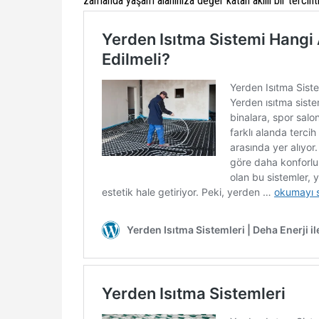
zamanda yaşam alanınıza değer katan akıllı bir tercihti