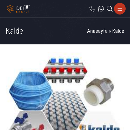
Kalde
Anasayfa
»
Kalde