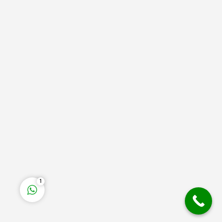
Deha Enerji
Cevap Yaz
1