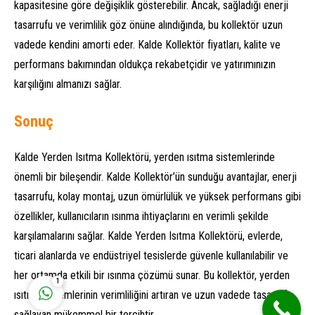
kapasitesine göre değişiklik gösterebilir. Ancak, sağladığı enerji
tasarrufu ve verimlilik göz önüne alındığında, bu kollektör uzun
vadede kendini amorti eder. Kalde Kollektör fiyatları, kalite ve
performans bakımından oldukça rekabetçidir ve yatırımınızın
karşılığını almanızı sağlar.
Sonuç
Deha Enerji
Kalde Yerden Isıtma Kollektörü, yerden ısıtma sistemlerinde
önemli bir bileşendir. Kalde Kollektör’ün sunduğu avantajlar, enerji
tasarrufu, kolay montaj, uzun ömürlülük ve yüksek performans gibi
özellikler, kullanıcıların ısınma ihtiyaçlarını en verimli şekilde
karşılamalarını sağlar. Kalde Yerden Isıtma Kollektörü, evlerde,
Cevap Yaz
ticari alanlarda ve endüstriyel tesislerde güvenle kullanılabilir ve
her ortamda etkili bir ısınma çözümü sunar. Bu kollektör, yerden
1
ısıtma sistemlerinin verimliliğini artıran ve uzun vadede tasarruf
sağlayan mükemmel bir tercihtir.